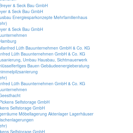
eyer & Seck Bau GmbH
usbau Energiesparkonzepte Mehrfamilienhaus
ehr)
eyer & Seck Bau GmbH
uunternehmen
 Hamburg
nfred Lüth Bauunternehmen GmbH & Co. KG
usanierung, Umbau Hausbau, Sichtmauerwerk
hlüsselfertiges Bauen Gebäudeenergieberatung
himmelpilzsanierung
ehr)
nfred Lüth Bauunternehmen GmbH & Co. KG
uunternehmen
 Geesthacht
ckens Selfstorage GmbH
gerräume Möbellagerung Aktenlager Lagerhäuser
ischenlagerungen
ehr)
ckens Selfstorage GmbH