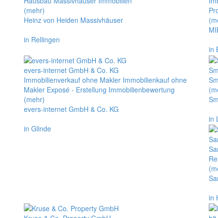
Hausbau Massivhäuser Immobilien
Im
(mehr)
Pr
Heinz von Heiden Massivhäuser
(m
MI
in Rellingen
in
evers-internet GmbH & Co. KG
Sm
Immobilienverkauf ohne Makler Immobilienkauf ohne
Sm
Makler Exposé - Erstellung Immobilienbewertung
(m
(mehr)
Sm
evers-internet GmbH & Co. KG
in
in Glinde
Sa
Sa
Re
(m
Sa
in