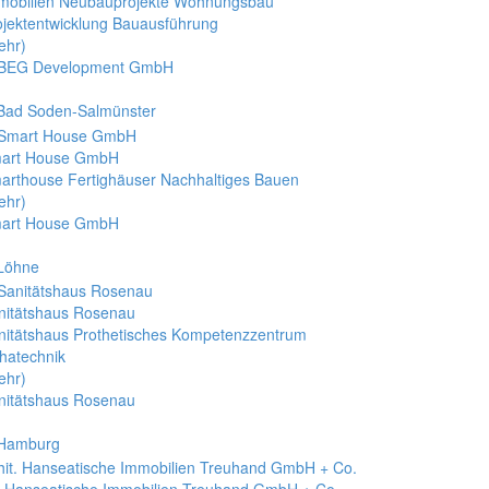
mobilien Neubauprojekte Wohnungsbau
ojektentwicklung Bauausführung
ehr)
BEG Development GmbH
 Bad Soden-Salmünster
art House GmbH
arthouse Fertighäuser Nachhaltiges Bauen
ehr)
art House GmbH
 Löhne
nitätshaus Rosenau
nitätshaus Prothetisches Kompetenzzentrum
hatechnik
ehr)
nitätshaus Rosenau
 Hamburg