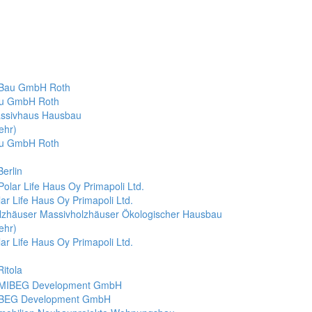
u GmbH Roth
ssivhaus Hausbau
ehr)
u GmbH Roth
Berlin
lar Life Haus Oy Primapoli Ltd.
lzhäuser Massivholzhäuser Ökologischer Hausbau
ehr)
lar Life Haus Oy Primapoli Ltd.
Ritola
BEG Development GmbH