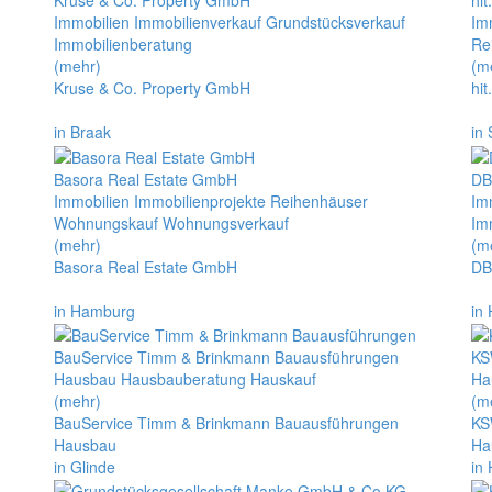
Kruse & Co. Property GmbH
hi
Immobilien Immobilienverkauf Grundstücksverkauf
Im
Immobilienberatung
Re
(mehr)
(m
Kruse & Co. Property GmbH
hi
in Braak
in
Basora Real Estate GmbH
DB
Immobilien Immobilienprojekte Reihenhäuser
Im
Wohnungskauf Wohnungsverkauf
Im
(mehr)
(m
Basora Real Estate GmbH
DB
in Hamburg
in
BauService Timm & Brinkmann Bauausführungen
KS
Hausbau Hausbauberatung Hauskauf
Ha
(mehr)
(m
BauService Timm & Brinkmann Bauausführungen
KS
Hausbau
Ha
in Glinde
in