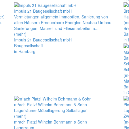
Impuls 21 Baugesellschaft mbH
Br
er)
Vermietungen allgemein Immobilien, Sanierung von
Ha
au
alten Häusern Erneuerbare Energien Neubau Umbau
(m
Sanierungen, Maurer- und Fliesenarbeiten a...
Br
(mehr)
Ba
Impuls 21 Baugesellschaft mbH
in
Baugesellschaft
in Hamburg
Ma
Ba
Sc
Sc
(m
Ma
Ba
in
m³ach Platz! Wilhelm Behrmann & Sohn
Pi
Lagerräume Möbellagerung Selbstlager
La
(mehr)
Zw
m³ach Platz! Wilhelm Behrmann & Sohn
(m
Lagerraum
Pi