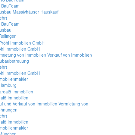
 BauTeam
usbau Massivhäuser Hauskauf
ehr)
 BauTeam
usbau
Rellingen
öhl Immobilien GmbH
rmietung von Immobilien Verkauf von Immobilien
ubaubetreuung
ehr)
öhl Immobilien GmbH
mobilienmakler
 Hamburg
eal8 Immobilien
uf und Verkauf von Immobilien Vermietung von
hnungen
ehr)
eal8 Immobilien
mobilienmakler
 München