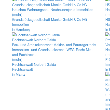
Grundstücksgesellschaft Manke GmbH & Co KG
HS
Hausbau Wohnungsbau Neubauprojekte Immobilien
Ha
(mehr)
(m
Grundstücksgesellschaft Manke GmbH & Co KG
HS
Immobilien
Ha
in Hamburg
in 
Rechtsanwalt Norbert Galda
Pr
Bau- und Architektenrecht Makler- und Bauträgerrecht
Ve
Immobilien- und Grundstücksrecht WEG-Recht Miet-
Ne
und Pachtrecht
(m
(mehr)
Pr
Rechtsanwalt Norbert Galda
Im
Rechtsanwalt
in
in Mainz
ar
Ka
Wo
(m
ar
Im
in