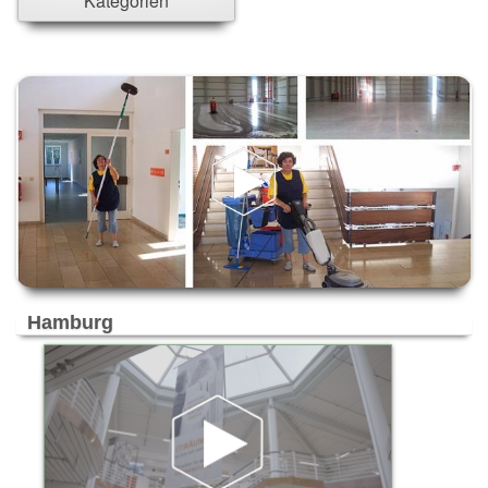
Kategorien
Ahrensburg
Ahrensfelde
Ahrensfelde/Eiche
Alpen-Veen
Altenholz
Alzey
Ammersbek
Ascheim bei München
Aschheim
Aubing
Bad Aibling
Bad Bramstedt
Hamburg
Bad Kreuznach
Bad Münder
Bad Segeberg
Bad Soden-Salmünster
Bad Zwischenahn
Bargteheide