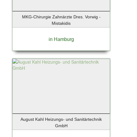
Neuenhagen
Neugraben - 22455 Niendorf
MKG-Chirurgie Zahnärzte Dres. Vorwig -
Neumünster
Mistakidis
Nieder-Olm
Niedernhause
in Hamburg
Nordddorf auf Amrum
Norderney
Norderstedt
Nürnberg
Oberschleißheim
Obertraubling
Oldenburg
Oppenheim
Oranienburg
Osnabrück
August Kahl Heizungs- und Sanitärtechnik
Osteel
GmbH
Ostseebad Binz