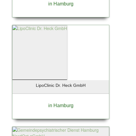
Kiedrich
in Hamburg
Kiel
Kirchheim
Klein Nordende
Kleinmachnow
Kolbermoor
Königs-Wusterhausen
Krailling
Krefeld
Kremmen OT Sommerfeld
Kummerfeld
LipoClinic Dr. Heck GmbH
Landsberg
Landshut
Leipzig
in Hamburg
Lentföhrden
Lenzen / Elbe
Leversen