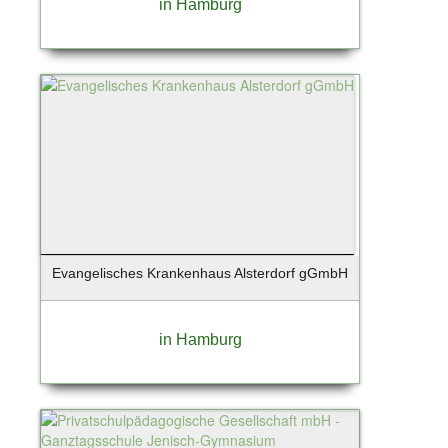
in Hamburg
Stuttgart
Süderau
Sylt / Munkmarsch
Sylt / OT Westerland
Sylt / Westerland
Tangstedt
Taunusstein
Teterow
Timmendorfer Strand
Tornesch
Evangelisches Krankenhaus Alsterdorf gGmbH
Tremsbüttel
Trittau
Uetersen
in Hamburg
Unterhaching
Wangerland - Horumersiel
Warendorf
Wedel