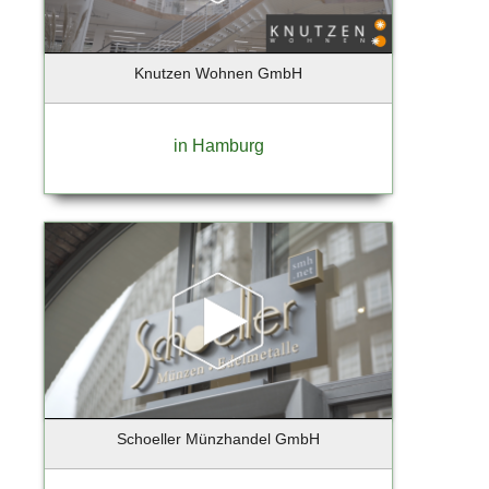
Barmstedt
Barsbuettel
Knutzen Wohnen GmbH
Barsbüttel
Basdorf-Wandlitz
Bassum
in Hamburg
Bechtheim
Beelitz-Heilstätten
Bendestorf
Berg / Starnberger See
Berlim
Berlin - Charlottenburg
Berlin - Prenzlauer Berg
Berlin - Tempelhof
Berlin - Tempelhof - Schöneberg
Berlin - Weißensee
Schoeller Münzhandel GmbH
Berlin Reinickendorf
Berlin-Charlottenburg