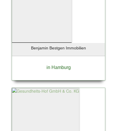
Reinbek
Rellingen
Rendsburg
Ritola
Ritterhude
Rohrlack
Röhrmoos
Benjamin Bestgen Immobilien
Rosengarten
Rosengarten Nenndorf
in Hamburg
Rotenburg / Wümme
Rüsselsheim
Sandharlanden
Sassnitz
Scharbeutz
Scharnebeck
Schenefeld
Schlemmin