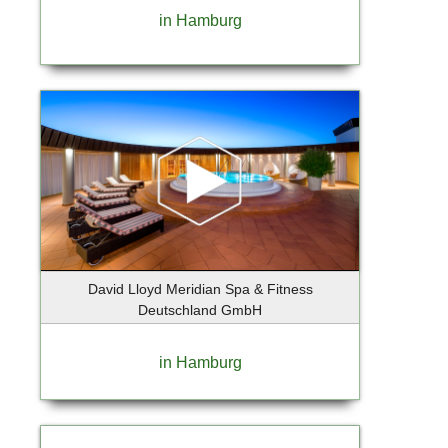
Berlin-Lichtenrade
in Hamburg
Berlin-Mitte
Berlin-Tempelhof
Berlin-Weissensee
Bernau bei Berlin OT Lobetal
Bispingen
Bochum
Bokkolt - Hanredder
Bonn
Bönningstedt
Börnsen
David Lloyd Meridian Spa & Fitness
Braak
Deutschland GmbH
Brandenburg an der Havel
Breiholz
in Hamburg
Bremen
Bremervörde
Brieselang