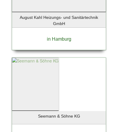
Holzkirchen
Hoppegarten
August Kahl Heizungs- und Sanitärtechnik
Horneburg
GmbH
Hörnum
Ihlienworth
in Hamburg
Ingelheim
Iserlohn
Itzehoe
Jenstedt-Ulzburg
Jesenwang
Jesteburg
Jork
Kaltenkirchen
Kampen
Kappeln
Seemann & Söhne KG
Karlsfeld
Kassel