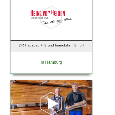
Bruchmühl
Brunsberg
Buchholz
Buchholz i.d. Nordheide
Buchholz i.d.N.
Buchholz in der Nordheide
Büdelsdorf
DR Hausbau + Grund Immobilien GmbH
Burglengenfeld
Bützow
in Hamburg
Buxtehude
Celle
Dägeling
Dassow
Dortmund
Duisburg
Düsseldorf
Düsseldorf-Hellerhof