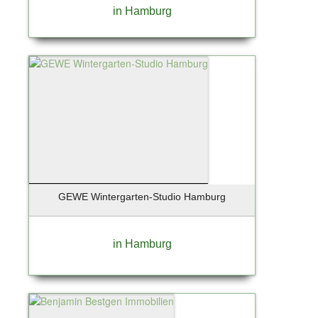
Ostseebad Prerow
in Hamburg
Oststeinbek
Otterfing bei München
Ottobrunn
Paderborn
Pfungstadt
Pinneberg
Planegg
Posthausen
Potsdam
Potsdam-Babelsberg
GEWE Wintergarten-Studio Hamburg
Potsdam-Drewitz
Pullach / Großhesselohe
in Hamburg
Rangsdorf
Rathenow /OT Böhne
Regensburg
Regenstauf