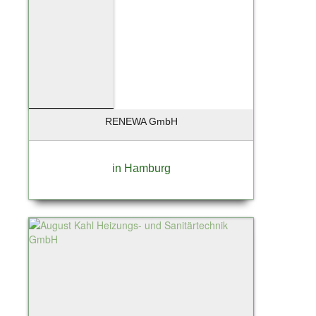
Hamburg - Aumühle
Hamburg - Finkenwerder
Hamburg - Harburg
Hamburg Duvenstedt
Handorf
Hannover
RENEWA GmbH
Hanstedt
Hatten-Munderloh
Heidensheim
in Hamburg
Heiligenstedten
Henningsdorf
Henstedt-Ulzburg
Himmelpforten
Hochheim
Hochheim am Main
Hohen Neuendorf
Hohenlockstedt