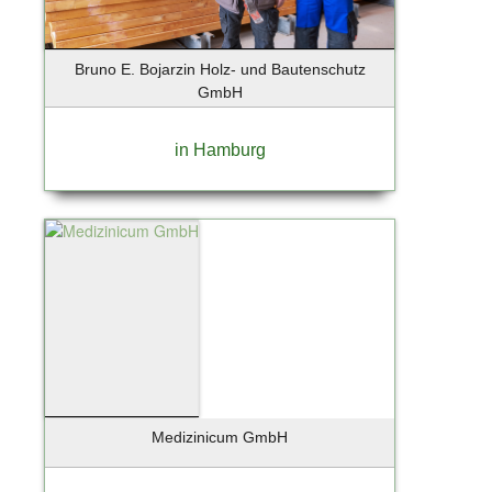
Ebersberg
Eckernförde
Ellerau
Bruno E. Bojarzin Holz- und Bautenschutz
Elmshorn
GmbH
Erfurt
Essen
in Hamburg
Eyendorf
Falkensee
Flensburg
Flensburg-Handewitt
Frankfurt
Frankfurt a. Main
Frankfurt am Main
Frankfurt an der Oder
Freising
Friedrichstadt
Medizinicum GmbH
Fürstenfeldbruck
Gebietsvertretung Hamburg