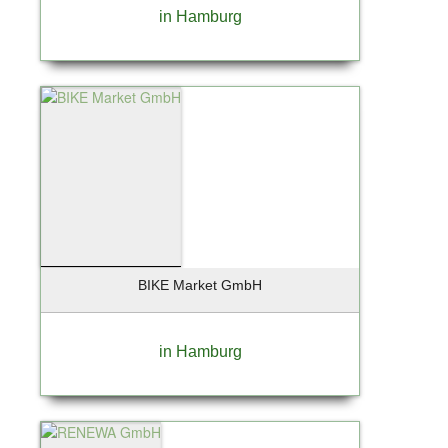
in Hamburg
Geesthacht
Gelsenkirchen
Georgensgmünd
Geretsried
Germering
Gießen
Glinde
Glückstadt
Gräfelfing
Grafing
Großbeeren
BIKE Market GmbH
Großhansdorf
Grünberg
in Hamburg
Grünwald
Hallbergmoos
Halstenbek
Hamburg (Lokstedt)