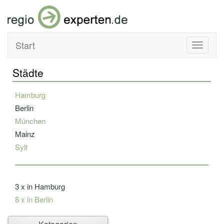
Start
Toggle
navigati
Städte
Hamburg
Berlin
München
Mainz
Sylt
3 x in Hamburg
8 x in Berlin
Ahlbeck