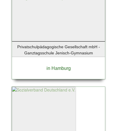
Wenningstedt
Wentorf
Wentorf bei Hamburg
Werder / Havel
Wesenberg
Westerland
Privatschulpädagogische Gesellschaft mbH -
Westerland / Sylt
Ganztagsschule Jenisch-Gymnasium
Wettenberg
Wiershop
in Hamburg
Wiesbaden
Wildau
Winsen
Winsen (Luhe)
Winsen/Luhe
Worms
Wörth an der Donau
Wuppertal