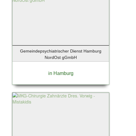
Lindau-Bodensee
List / Sylt
Löhne
Lollar
Lübeck
Luckenwalde
Lüneburg
Gemeindepsychiatrischer Dienst Hamburg
Magdeburg
NordOst gGmbH
Mannheim
Maschen
in Hamburg
Mittenwalde / Motzen
Mittenwalde OT Motzen
Moers
Moosach
Mülheim an der Ruhr
München - Isarvorstadt
Münster
Neu Wulmstorf