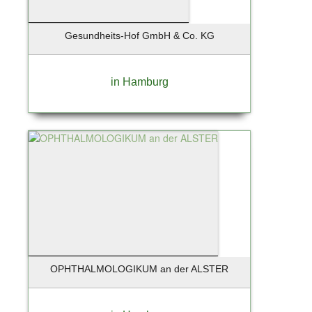
Schleswig
Schönberg
Gesundheits-Hof GmbH & Co. KG
Schönefeld
Schöneiche
Schönkirchen
in Hamburg
Schwandorf
Schwarzenbek
Schwentinental
Seebad Bansin
Seevetal
Siek
Solingen
Soltau
St. Peter-Ording
Stade
OPHTHALMOLOGIKUM an der ALSTER
Starnberg
Starnberg bei München
Stelle