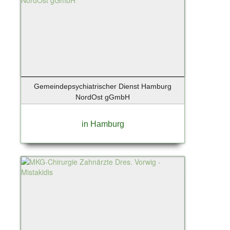
Lindau-Bodensee
List / Sylt
Löhne
Lollar
Lübeck
Luckenwalde
Lüneburg
Gemeindepsychiatrischer Dienst Hamburg
Magdeburg
NordOst gGmbH
Mannheim
Maschen
in Hamburg
Mittenwalde / Motzen
Mittenwalde OT Motzen
Moers
Moosach
Mülheim an der Ruhr
München - Isarvorstadt
Münster
Neu Wulmstorf