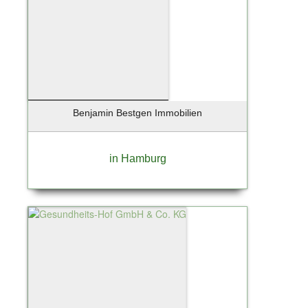
Reinbek
Rellingen
Rendsburg
Ritola
Ritterhude
Rohrlack
Röhrmoos
Benjamin Bestgen Immobilien
Rosengarten
Rosengarten Nenndorf
in Hamburg
Rotenburg / Wümme
Rüsselsheim
Sandharlanden
Sassnitz
Scharbeutz
Scharnebeck
Schenefeld
Schlemmin