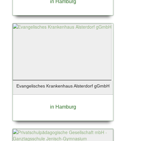
in Hamburg
Stuttgart
Süderau
Sylt / Munkmarsch
Sylt / OT Westerland
Sylt / Westerland
Tangstedt
Taunusstein
Teterow
Timmendorfer Strand
Tornesch
Evangelisches Krankenhaus Alsterdorf gGmbH
Tremsbüttel
Trittau
Uetersen
in Hamburg
Unterhaching
Wangerland - Horumersiel
Warendorf
Wedel