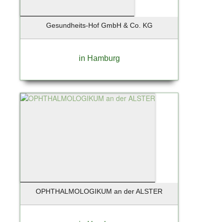
Schleswig
Schönberg
Gesundheits-Hof GmbH & Co. KG
Schönefeld
Schöneiche
Schönkirchen
in Hamburg
Schwandorf
Schwarzenbek
Schwentinental
Seebad Bansin
Seevetal
Siek
Solingen
Soltau
St. Peter-Ording
Stade
OPHTHALMOLOGIKUM an der ALSTER
Starnberg
Starnberg bei München
Stelle