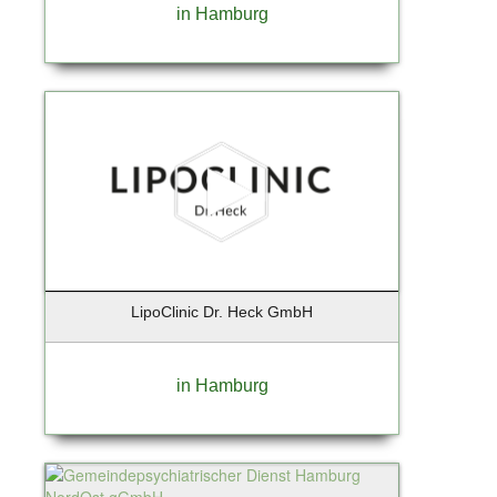
Kiedrich
in Hamburg
Kiel
Kirchheim
Klein Nordende
Kleinmachnow
Kolbermoor
Königs-Wusterhausen
Krailling
Krefeld
Kremmen OT Sommerfeld
Kummerfeld
LipoClinic Dr. Heck GmbH
Landsberg
Landshut
Leipzig
in Hamburg
Lentföhrden
Lenzen / Elbe
Leversen