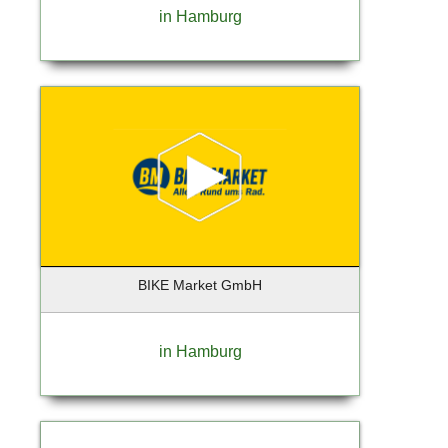
in Hamburg
Geesthacht
Gelsenkirchen
Georgensgmünd
Geretsried
Germering
Gießen
Glinde
Glückstadt
Gräfelfing
Grafing
Großbeeren
BIKE Market GmbH
Großhansdorf
Grünberg
in Hamburg
Grünwald
Hallbergmoos
Halstenbek
Hamburg (Lokstedt)