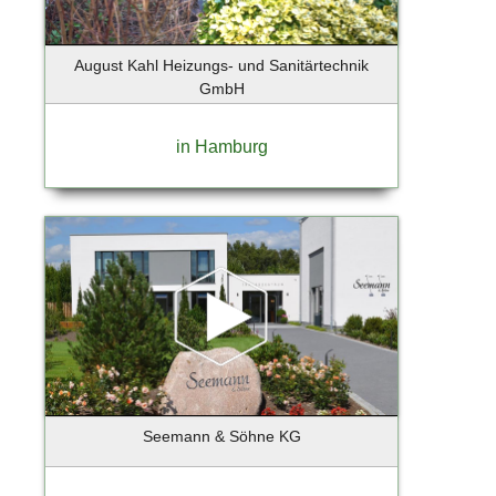
Holzkirchen
Hoppegarten
August Kahl Heizungs- und Sanitärtechnik
Horneburg
GmbH
Hörnum
Ihlienworth
in Hamburg
Ingelheim
Iserlohn
Itzehoe
Jenstedt-Ulzburg
Jesenwang
Jesteburg
Jork
Kaltenkirchen
Kampen
Kappeln
Seemann & Söhne KG
Karlsfeld
Kassel