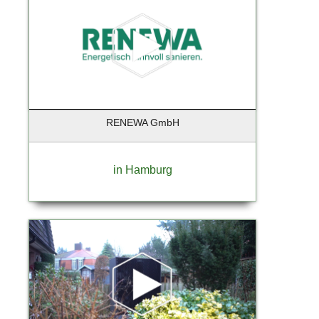
Hamburg - Aumühle
Hamburg - Finkenwerder
Hamburg - Harburg
Hamburg Duvenstedt
Handorf
Hannover
RENEWA GmbH
Hanstedt
Hatten-Munderloh
Heidensheim
in Hamburg
Heiligenstedten
Henningsdorf
Henstedt-Ulzburg
Himmelpforten
Hochheim
Hochheim am Main
Hohen Neuendorf
Hohenlockstedt