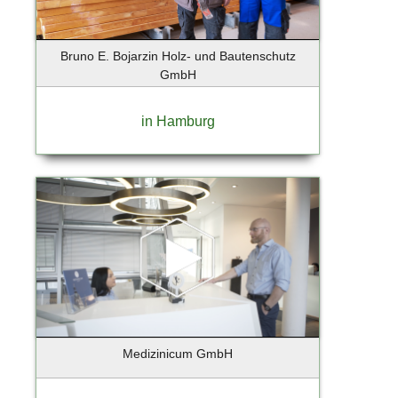
Ebersberg
Eckernförde
Ellerau
Bruno E. Bojarzin Holz- und Bautenschutz
Elmshorn
GmbH
Erfurt
Essen
in Hamburg
Eyendorf
Falkensee
Flensburg
Flensburg-Handewitt
Frankfurt
Frankfurt a. Main
Frankfurt am Main
Frankfurt an der Oder
Freising
Friedrichstadt
Medizinicum GmbH
Fürstenfeldbruck
Gebietsvertretung Hamburg