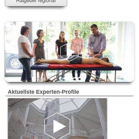
Ratgeber regional
Versicherung - u. Finanzwesen
Reisen & Touristik
Freizeit & Events
Trauern & Erinnern
Manufaktur & Handwerk
Entwicklung & Produktion
Top-Arbeitsplätze & Karriere
Spenden & Verschenken
Aktuellste Experten-Profile