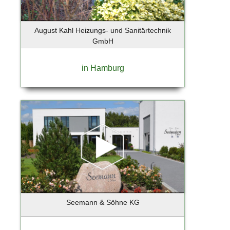
Holzkirchen
Hoppegarten
August Kahl Heizungs- und Sanitärtechnik
Horneburg
GmbH
Hörnum
Ihlienworth
in Hamburg
Ingelheim
Iserlohn
Itzehoe
Jenstedt-Ulzburg
Jesenwang
Jesteburg
Jork
Kaltenkirchen
Kampen
Kappeln
Seemann & Söhne KG
Karlsfeld
Kassel