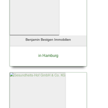
Reinbek
Rellingen
Rendsburg
Ritola
Ritterhude
Rohrlack
Röhrmoos
Benjamin Bestgen Immobilien
Rosengarten
Rosengarten Nenndorf
in Hamburg
Rotenburg / Wümme
Rüsselsheim
Sandharlanden
Sassnitz
Scharbeutz
Scharnebeck
Schenefeld
Schlemmin