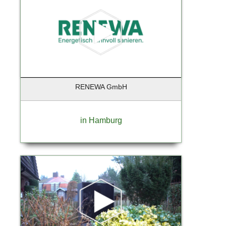
Hamburg - Aumühle
Hamburg - Finkenwerder
Hamburg - Harburg
Hamburg Duvenstedt
Handorf
Hannover
RENEWA GmbH
Hanstedt
Hatten-Munderloh
Heidensheim
in Hamburg
Heiligenstedten
Henningsdorf
Henstedt-Ulzburg
Himmelpforten
Hochheim
Hochheim am Main
Hohen Neuendorf
Hohenlockstedt