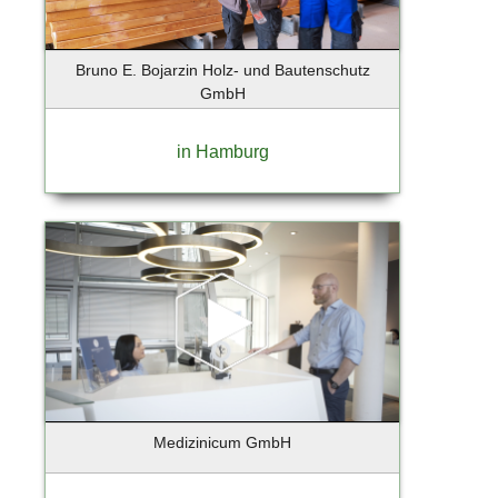
Ebersberg
Eckernförde
Ellerau
Bruno E. Bojarzin Holz- und Bautenschutz
Elmshorn
GmbH
Erfurt
Essen
in Hamburg
Eyendorf
Falkensee
Flensburg
Flensburg-Handewitt
Frankfurt
Frankfurt a. Main
Frankfurt am Main
Frankfurt an der Oder
Freising
Friedrichstadt
Medizinicum GmbH
Fürstenfeldbruck
Gebietsvertretung Hamburg