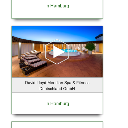
Berlin-Lichtenrade
in Hamburg
Berlin-Mitte
Berlin-Tempelhof
Berlin-Weissensee
Bernau bei Berlin OT Lobetal
Bispingen
Bochum
Bokkolt - Hanredder
Bonn
Bönningstedt
Börnsen
David Lloyd Meridian Spa & Fitness
Braak
Deutschland GmbH
Brandenburg an der Havel
Breiholz
in Hamburg
Bremen
Bremervörde
Brieselang