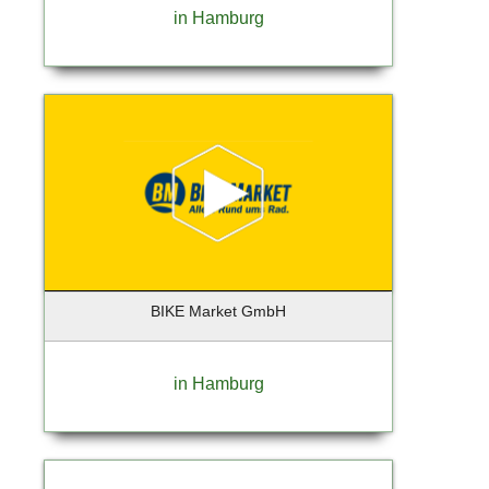
in Hamburg
Geesthacht
Gelsenkirchen
Georgensgmünd
Geretsried
Germering
Gießen
Glinde
Glückstadt
Gräfelfing
Grafing
Großbeeren
BIKE Market GmbH
Großhansdorf
Grünberg
in Hamburg
Grünwald
Hallbergmoos
Halstenbek
Hamburg (Lokstedt)