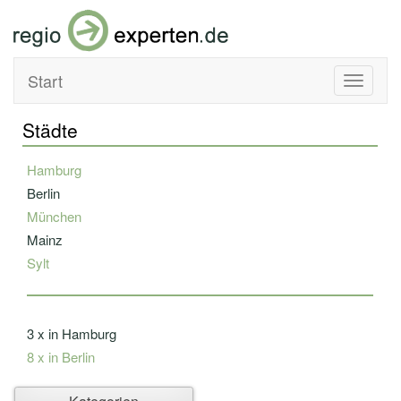
Start
Toggle
navigati
Städte
Hamburg
Berlin
München
Mainz
Sylt
3 x in Hamburg
8 x in Berlin
Ahlbeck