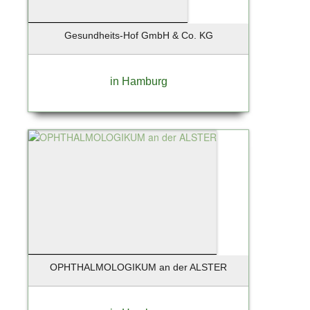
Schleswig
Schönberg
Gesundheits-Hof GmbH & Co. KG
Schönefeld
Schöneiche
Schönkirchen
in Hamburg
Schwandorf
Schwarzenbek
Schwentinental
Seebad Bansin
Seevetal
Siek
Solingen
Soltau
St. Peter-Ording
Stade
OPHTHALMOLOGIKUM an der ALSTER
Starnberg
Starnberg bei München
Stelle