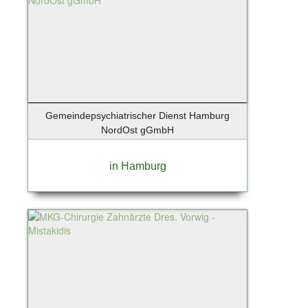
Lindau-Bodensee
List / Sylt
Löhne
Lollar
Lübeck
Luckenwalde
Lüneburg
Gemeindepsychiatrischer Dienst Hamburg
Magdeburg
NordOst gGmbH
Mannheim
Maschen
in Hamburg
Mittenwalde / Motzen
Mittenwalde OT Motzen
Moers
Moosach
Mülheim an der Ruhr
München - Isarvorstadt
Münster
Neu Wulmstorf