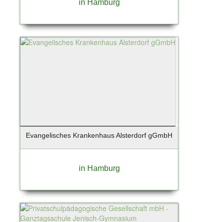
in Hamburg
Stuttgart
Süderau
Sylt / Munkmarsch
Sylt / OT Westerland
Sylt / Westerland
Tangstedt
Taunusstein
Teterow
Timmendorfer Strand
Tornesch
Evangelisches Krankenhaus Alsterdorf gGmbH
Tremsbüttel
Trittau
Uetersen
in Hamburg
Unterhaching
Wangerland - Horumersiel
Warendorf
Wedel