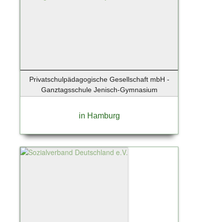
Wenningstedt
Wentorf
Wentorf bei Hamburg
Werder / Havel
Wesenberg
Westerland
Privatschulpädagogische Gesellschaft mbH -
Westerland / Sylt
Ganztagsschule Jenisch-Gymnasium
Wettenberg
Wiershop
in Hamburg
Wiesbaden
Wildau
Winsen
Winsen (Luhe)
Winsen/Luhe
Worms
Wörth an der Donau
Wuppertal