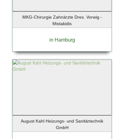
Neuenhagen
Neugraben - 22455 Niendorf
MKG-Chirurgie Zahnärzte Dres. Vorwig -
Neumünster
Mistakidis
Nieder-Olm
Niedernhause
in Hamburg
Nordddorf auf Amrum
Norderney
Norderstedt
Nürnberg
Oberschleißheim
Obertraubling
Oldenburg
Oppenheim
Oranienburg
Osnabrück
August Kahl Heizungs- und Sanitärtechnik
Osteel
GmbH
Ostseebad Binz