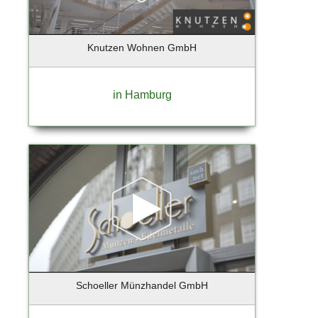
Barmstedt
Barsbuettel
Knutzen Wohnen GmbH
Barsbüttel
Basdorf-Wandlitz
Bassum
in Hamburg
Bechtheim
Beelitz-Heilstätten
Bendestorf
Berg / Starnberger See
Berlim
Berlin - Charlottenburg
Berlin - Prenzlauer Berg
Berlin - Tempelhof
Berlin - Tempelhof - Schöneberg
Berlin - Weißensee
Schoeller Münzhandel GmbH
Berlin Reinickendorf
Berlin-Charlottenburg