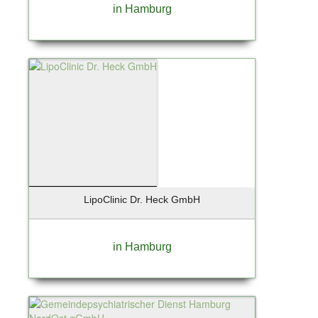
Kiedrich
in Hamburg
Kiel
Kirchheim
Klein Nordende
Kleinmachnow
Kolbermoor
Königs-Wusterhausen
Krailling
Krefeld
Kremmen OT Sommerfeld
Kummerfeld
LipoClinic Dr. Heck GmbH
Landsberg
Landshut
Leipzig
in Hamburg
Lentföhrden
Lenzen / Elbe
Leversen