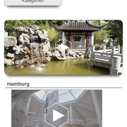
Kategorien
Ahrensburg
Ahrensfelde
Ahrensfelde/Eiche
Alpen-Veen
Altenholz
Alzey
Ammersbek
Ascheim bei München
Aschheim
Aubing
Bad Aibling
Bad Bramstedt
Hamburg
Bad Kreuznach
Bad Münder
Bad Segeberg
Bad Soden-Salmünster
Bad Zwischenahn
Bargteheide