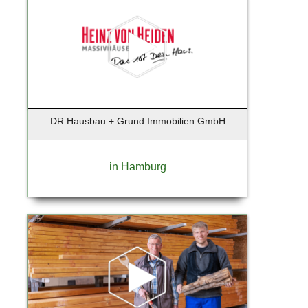
Bruchmühl
Brunsberg
Buchholz
Buchholz i.d. Nordheide
Buchholz i.d.N.
Buchholz in der Nordheide
Büdelsdorf
DR Hausbau + Grund Immobilien GmbH
Burglengenfeld
Bützow
in Hamburg
Buxtehude
Celle
Dägeling
Dassow
Dortmund
Duisburg
Düsseldorf
Düsseldorf-Hellerhof