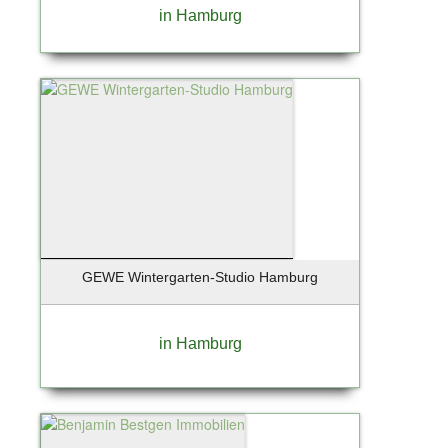
Ostseebad Prerow
in Hamburg
Oststeinbek
Otterfing bei München
Ottobrunn
Paderborn
Pfungstadt
Pinneberg
Planegg
Posthausen
Potsdam
Potsdam-Babelsberg
GEWE Wintergarten-Studio Hamburg
Potsdam-Drewitz
Pullach / Großhesselohe
in Hamburg
Rangsdorf
Rathenow /OT Böhne
Regensburg
Regenstauf