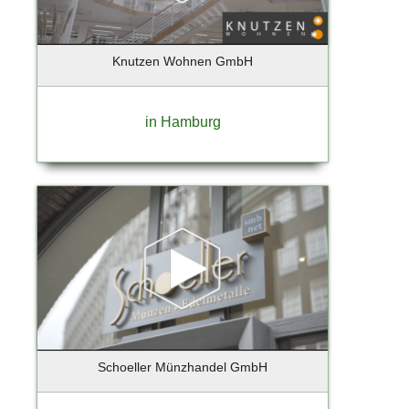
Barmstedt
Barsbuettel
Knutzen Wohnen GmbH
Barsbüttel
Basdorf-Wandlitz
Bassum
in Hamburg
Bechtheim
Beelitz-Heilstätten
Bendestorf
Berg / Starnberger See
Berlim
Berlin - Charlottenburg
Berlin - Prenzlauer Berg
Berlin - Tempelhof
Berlin - Tempelhof - Schöneberg
Berlin - Weißensee
Schoeller Münzhandel GmbH
Berlin Reinickendorf
Berlin-Charlottenburg