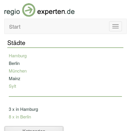
Start
Toggle
navigati
Städte
Hamburg
Berlin
München
Mainz
Sylt
3 x in Hamburg
8 x in Berlin
Ahlbeck