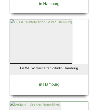
Ostseebad Prerow
in Hamburg
Oststeinbek
Otterfing bei München
Ottobrunn
Paderborn
Pfungstadt
Pinneberg
Planegg
Posthausen
Potsdam
Potsdam-Babelsberg
GEWE Wintergarten-Studio Hamburg
Potsdam-Drewitz
Pullach / Großhesselohe
in Hamburg
Rangsdorf
Rathenow /OT Böhne
Regensburg
Regenstauf