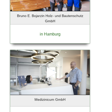
Ebersberg
Eckernförde
Ellerau
Bruno E. Bojarzin Holz- und Bautenschutz
Elmshorn
GmbH
Erfurt
Essen
in Hamburg
Eyendorf
Falkensee
Flensburg
Flensburg-Handewitt
Frankfurt
Frankfurt a. Main
Frankfurt am Main
Frankfurt an der Oder
Freising
Friedrichstadt
Medizinicum GmbH
Fürstenfeldbruck
Gebietsvertretung Hamburg