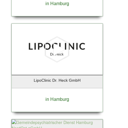
Kiedrich
in Hamburg
Kiel
Kirchheim
Klein Nordende
Kleinmachnow
Kolbermoor
Königs-Wusterhausen
Krailling
Krefeld
Kremmen OT Sommerfeld
Kummerfeld
LipoClinic Dr. Heck GmbH
Landsberg
Landshut
Leipzig
in Hamburg
Lentföhrden
Lenzen / Elbe
Leversen