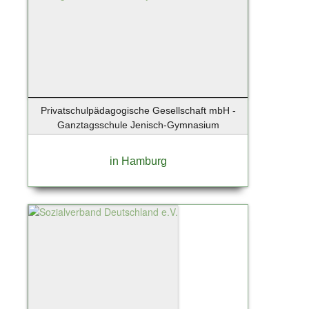
Wenningstedt
Wentorf
Wentorf bei Hamburg
Werder / Havel
Wesenberg
Westerland
Privatschulpädagogische Gesellschaft mbH -
Westerland / Sylt
Ganztagsschule Jenisch-Gymnasium
Wettenberg
Wiershop
in Hamburg
Wiesbaden
Wildau
Winsen
Winsen (Luhe)
Winsen/Luhe
Worms
Wörth an der Donau
Wuppertal