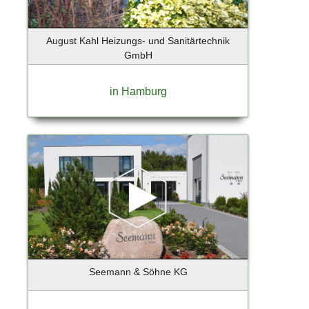
Holzkirchen
Hoppegarten
August Kahl Heizungs- und Sanitärtechnik
Horneburg
GmbH
Hörnum
Ihlienworth
in Hamburg
Ingelheim
Iserlohn
Itzehoe
Jenstedt-Ulzburg
Jesenwang
Jesteburg
Jork
Kaltenkirchen
Kampen
Kappeln
Seemann & Söhne KG
Karlsfeld
Kassel