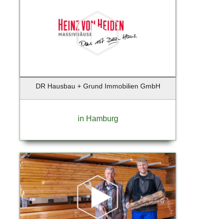
Bruchmühl
Brunsberg
Buchholz
Buchholz i.d. Nordheide
Buchholz i.d.N.
Buchholz in der Nordheide
Büdelsdorf
DR Hausbau + Grund Immobilien GmbH
Burglengenfeld
Bützow
in Hamburg
Buxtehude
Celle
Dägeling
Dassow
Dortmund
Duisburg
Düsseldorf
Düsseldorf-Hellerhof