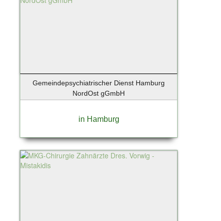
Lindau-Bodensee
List / Sylt
Löhne
Lollar
Lübeck
Luckenwalde
Lüneburg
Gemeindepsychiatrischer Dienst Hamburg
Magdeburg
NordOst gGmbH
Mannheim
Maschen
in Hamburg
Mittenwalde / Motzen
Mittenwalde OT Motzen
Moers
Moosach
Mülheim an der Ruhr
München - Isarvorstadt
Münster
Neu Wulmstorf