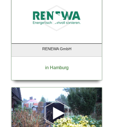
Hamburg - Aumühle
Hamburg - Finkenwerder
Hamburg - Harburg
Hamburg Duvenstedt
Handorf
Hannover
RENEWA GmbH
Hanstedt
Hatten-Munderloh
Heidensheim
in Hamburg
Heiligenstedten
Henningsdorf
Henstedt-Ulzburg
Himmelpforten
Hochheim
Hochheim am Main
Hohen Neuendorf
Hohenlockstedt