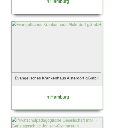
in Hamburg
Stuttgart
Süderau
Sylt / Munkmarsch
Sylt / OT Westerland
Sylt / Westerland
Tangstedt
Taunusstein
Teterow
Timmendorfer Strand
Tornesch
Evangelisches Krankenhaus Alsterdorf gGmbH
Tremsbüttel
Trittau
Uetersen
in Hamburg
Unterhaching
Wangerland - Horumersiel
Warendorf
Wedel