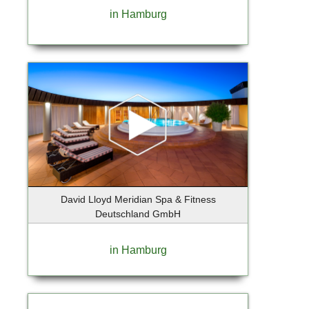
Berlin-Lichtenrade
in Hamburg
Berlin-Mitte
Berlin-Tempelhof
Berlin-Weissensee
Bernau bei Berlin OT Lobetal
Bispingen
Bochum
Bokkolt - Hanredder
Bonn
Bönningstedt
Börnsen
David Lloyd Meridian Spa & Fitness
Braak
Deutschland GmbH
Brandenburg an der Havel
Breiholz
in Hamburg
Bremen
Bremervörde
Brieselang