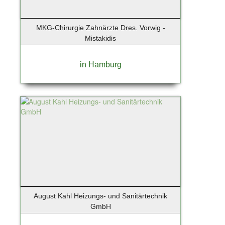
Neuenhagen
Neugraben - 22455 Niendorf
MKG-Chirurgie Zahnärzte Dres. Vorwig -
Neumünster
Mistakidis
Nieder-Olm
Niedernhause
in Hamburg
Nordddorf auf Amrum
Norderney
Norderstedt
Nürnberg
Oberschleißheim
Obertraubling
Oldenburg
Oppenheim
Oranienburg
Osnabrück
August Kahl Heizungs- und Sanitärtechnik
Osteel
GmbH
Ostseebad Binz