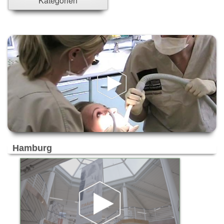
Kategorien
Ahrensburg
Ahrensfelde
Ahrensfelde/Eiche
Alpen-Veen
Altenholz
Alzey
Ammersbek
Ascheim bei München
Aschheim
Aubing
Bad Aibling
Bad Bramstedt
Hamburg
Bad Kreuznach
Bad Münder
Bad Segeberg
Bad Soden-Salmünster
Bad Zwischenahn
Bargteheide