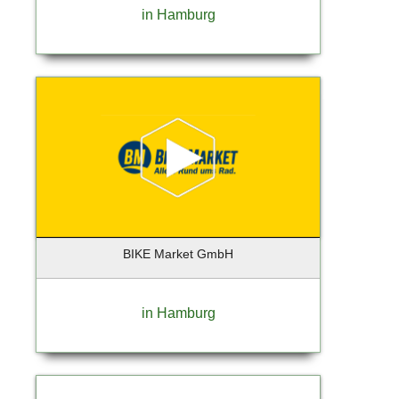
in Hamburg
Geesthacht
Gelsenkirchen
Georgensgmünd
Geretsried
Germering
Gießen
Glinde
Glückstadt
Gräfelfing
Grafing
Großbeeren
BIKE Market GmbH
Großhansdorf
Grünberg
in Hamburg
Grünwald
Hallbergmoos
Halstenbek
Hamburg (Lokstedt)