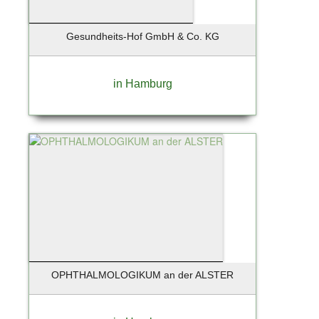
Schleswig
Schönberg
Gesundheits-Hof GmbH & Co. KG
Schönefeld
Schöneiche
Schönkirchen
in Hamburg
Schwandorf
Schwarzenbek
Schwentinental
Seebad Bansin
Seevetal
Siek
Solingen
Soltau
St. Peter-Ording
Stade
OPHTHALMOLOGIKUM an der ALSTER
Starnberg
Starnberg bei München
Stelle