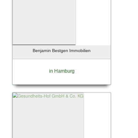
Reinbek
Rellingen
Rendsburg
Ritola
Ritterhude
Rohrlack
Röhrmoos
Benjamin Bestgen Immobilien
Rosengarten
Rosengarten Nenndorf
in Hamburg
Rotenburg / Wümme
Rüsselsheim
Sandharlanden
Sassnitz
Scharbeutz
Scharnebeck
Schenefeld
Schlemmin