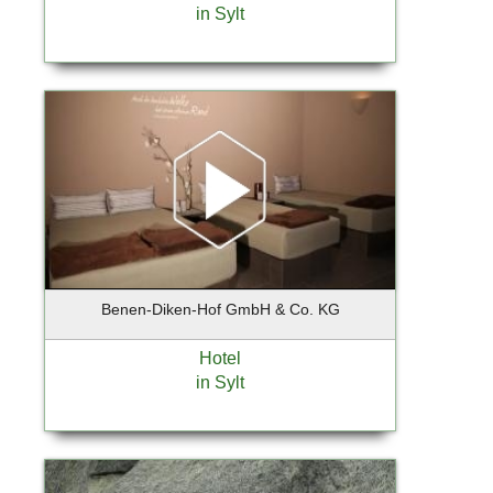
Kiedrich
in Sylt
Kiel
Kirchheim
Klein Nordende
Kleinmachnow
Kolbermoor
Königs-Wusterhausen
Krailling
Krefeld
Kremmen OT Sommerfeld
Kummerfeld
Benen-Diken-Hof GmbH & Co. KG
Landsberg
Landshut
Hotel
Leipzig
in Sylt
Lentföhrden
Lenzen / Elbe
Leversen