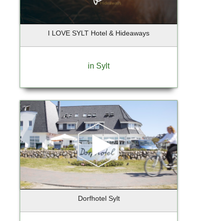
Barmstedt
Barsbuettel
I LOVE SYLT Hotel & Hideaways
Barsbüttel
Basdorf-Wandlitz
Bassum
in Sylt
Bechtheim
Beelitz-Heilstätten
Bendestorf
Berg / Starnberger See
Berlim
Berlin - Charlottenburg
Berlin - Prenzlauer Berg
Berlin - Tempelhof
Berlin - Tempelhof - Schöneberg
Berlin - Weißensee
Dorfhotel Sylt
Berlin Reinickendorf
Berlin-Charlottenburg