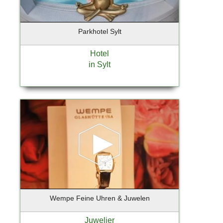
Ebersberg
Eckernförde
Ellerau
Parkhotel Sylt
Elmshorn
Erfurt
Hotel
in Sylt
Essen
Eyendorf
Falkensee
Flensburg
Flensburg-Handewitt
Frankfurt
Frankfurt a. Main
Frankfurt am Main
Frankfurt an der Oder
Freising
Friedrichstadt
Wempe Feine Uhren & Juwelen
Fürstenfeldbruck
Juwelier
Gebietsvertretung Hamburg