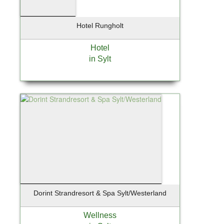
Schleswig
Schönberg
Hotel Rungholt
Schönefeld
Schöneiche
Hotel
Schönkirchen
in Sylt
Schwandorf
Schwarzenbek
Schwentinental
Seebad Bansin
Seevetal
Siek
Solingen
Soltau
St. Peter-Ording
Stade
Dorint Strandresort & Spa Sylt/Westerland
Starnberg
Starnberg bei München
Wellness
Stelle