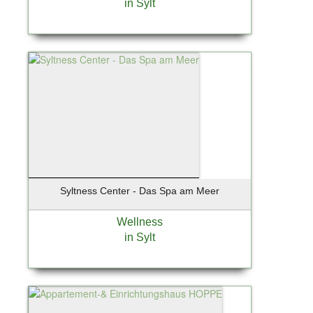
in Sylt
Stuttgart
Süderau
Sylt / Munkmarsch
Sylt / OT Westerland
Sylt / Westerland
Tangstedt
Taunusstein
Teterow
Timmendorfer Strand
Tornesch
Syltness Center - Das Spa am Meer
Tremsbüttel
Trittau
Wellness
Uetersen
in Sylt
Unterhaching
Wangerland - Horumersiel
Warendorf
Wedel