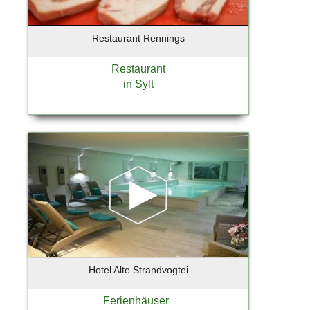
Neuenhagen
Neugraben - 22455 Niendorf
Restaurant Rennings
Neumünster
Nieder-Olm
Restaurant
in Sylt
Niedernhause
Nordddorf auf Amrum
Norderney
Norderstedt
Nürnberg
Oberschleißheim
Obertraubling
Oldenburg
Oppenheim
Oranienburg
Osnabrück
Hotel Alte Strandvogtei
Osteel
Ferienhäuser
Ostseebad Binz