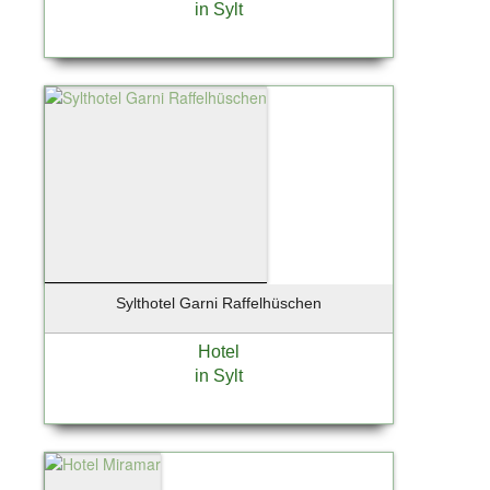
in Sylt
Ostseebad Prerow
Oststeinbek
Otterfing bei München
Ottobrunn
Paderborn
Pfungstadt
Pinneberg
Planegg
Posthausen
Potsdam
Potsdam-Babelsberg
Sylthotel Garni Raffelhüschen
Potsdam-Drewitz
Hotel
Pullach / Großhesselohe
in Sylt
Rangsdorf
Rathenow /OT Böhne
Regensburg
Regenstauf