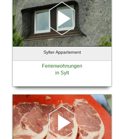
Lindau-Bodensee
List / Sylt
Löhne
Lollar
Lübeck
Luckenwalde
Lüneburg
Sylter Appartement
Magdeburg
Mannheim
Ferienwohnungen
Maschen
in Sylt
Mittenwalde / Motzen
Mittenwalde OT Motzen
Moers
Moosach
Mülheim an der Ruhr
München - Isarvorstadt
Münster
Neu Wulmstorf