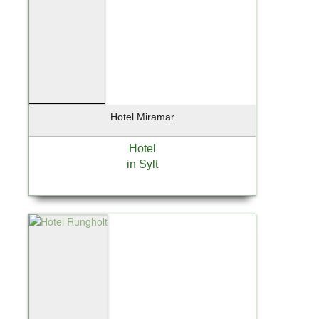
Reinbek
Rellingen
Rendsburg
Ritola
Ritterhude
Rohrlack
Röhrmoos
Hotel Miramar
Rosengarten
Hotel
Rosengarten Nenndorf
in Sylt
Rotenburg / Wümme
Rüsselsheim
Sandharlanden
Sassnitz
Scharbeutz
Scharnebeck
Schenefeld
Schlemmin