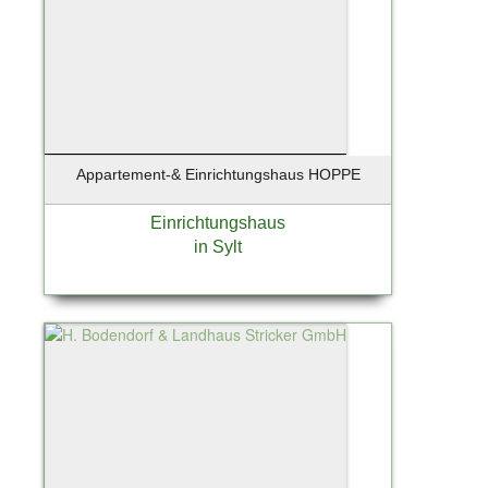
Wenningstedt
Wentorf
Wentorf bei Hamburg
Werder / Havel
Wesenberg
Westerland
Appartement-& Einrichtungshaus HOPPE
Westerland / Sylt
Wettenberg
Einrichtungshaus
Wiershop
in Sylt
Wiesbaden
Wildau
Winsen
Winsen (Luhe)
Winsen/Luhe
Worms
Wörth an der Donau
Wuppertal