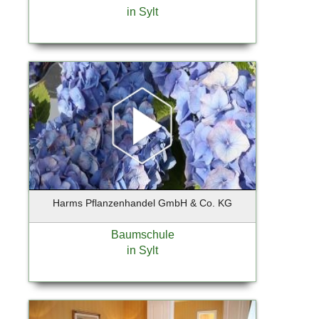
in Sylt
Geesthacht
Gelsenkirchen
Georgensgmünd
Geretsried
Germering
Gießen
Glinde
Glückstadt
Gräfelfing
Grafing
Großbeeren
Harms Pflanzenhandel GmbH & Co. KG
Großhansdorf
Baumschule
Grünberg
in Sylt
Grünwald
Hallbergmoos
Halstenbek
Hamburg (Lokstedt)