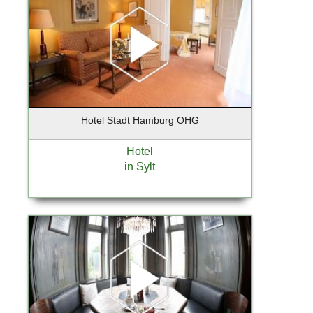
Hamburg - Aumühle
Hamburg - Finkenwerder
Hamburg - Harburg
Hamburg Duvenstedt
Handorf
Hannover
Hotel Stadt Hamburg OHG
Hanstedt
Hatten-Munderloh
Hotel
Heidensheim
in Sylt
Heiligenstedten
Henningsdorf
Henstedt-Ulzburg
Himmelpforten
Hochheim
Hochheim am Main
Hohen Neuendorf
Hohenlockstedt