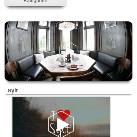
Kategorien
Ahrensburg
Ahrensfelde
Ahrensfelde/Eiche
Alpen-Veen
Altenholz
Alzey
Ammersbek
Ascheim bei München
Aschheim
Aubing
Bad Aibling
Bad Bramstedt
Sylt
Bad Kreuznach
Bad Münder
Bad Segeberg
Bad Soden-Salmünster
Bad Zwischenahn
Bargteheide