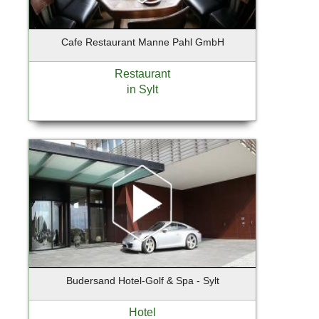
Holzkirchen
Hoppegarten
Cafe Restaurant Manne Pahl GmbH
Horneburg
Hörnum
Restaurant
Ihlienworth
in Sylt
Ingelheim
Iserlohn
Itzehoe
Jenstedt-Ulzburg
Jesenwang
Jesteburg
Jork
Kaltenkirchen
Kampen
Kappeln
Budersand Hotel-Golf & Spa - Sylt
Karlsfeld
Kassel
Hotel