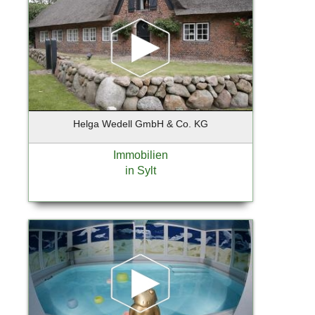
Bruchmühl
Brunsberg
Buchholz
Buchholz i.d. Nordheide
Buchholz i.d.N.
Buchholz in der Nordheide
Büdelsdorf
Helga Wedell GmbH & Co. KG
Burglengenfeld
Bützow
Immobilien
in Sylt
Buxtehude
Celle
Dägeling
Dassow
Dortmund
Duisburg
Düsseldorf
Düsseldorf-Hellerhof