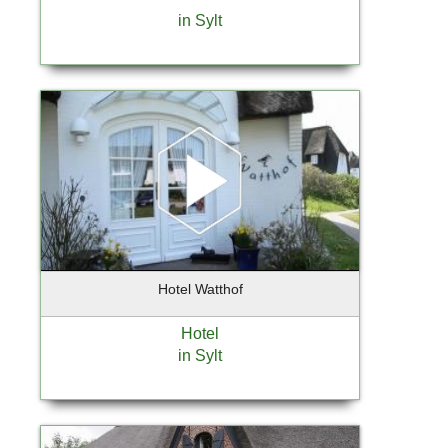
Berlin-Lichtenrade
in Sylt
Berlin-Mitte
Berlin-Tempelhof
Berlin-Weissensee
Bernau bei Berlin OT Lobetal
Bispingen
Bochum
Bokkolt - Hanredder
Bonn
Bönningstedt
Börnsen
Hotel Watthof
Braak
Brandenburg an der Havel
Hotel
Breiholz
in Sylt
Bremen
Bremervörde
Brieselang