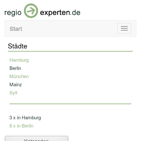
Start
Toggle
navigati
Städte
Hamburg
Berlin
München
Mainz
Sylt
3 x in Hamburg
8 x in Berlin
Ahlbeck