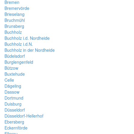
Bremen
Bremervörde
Brieselang
Bruchmühl
Brunsberg
Buchholz
Buchholz i.d. Nordheide
Buchholz i.d.N.
Buchholz in der Nordheide
Büdelsdorf
Burglengenfeld
Bützow
Buxtehude
Celle
Dägeling
Dassow
Dortmund
Duisburg
Düsseldorf
Düsseldorf-Hellerhof
Ebersberg
Eckernförde
Ellerau