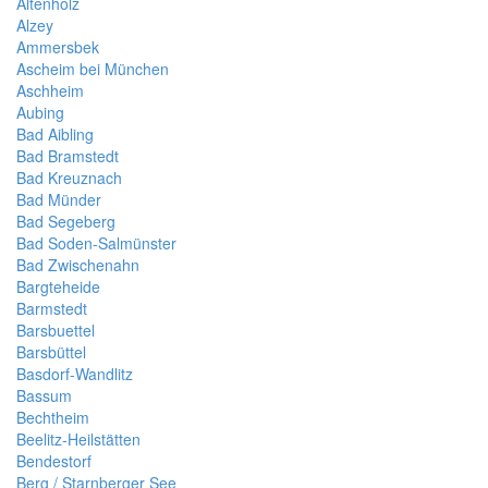
Altenholz
Alzey
Ammersbek
Ascheim bei München
Aschheim
Aubing
Bad Aibling
Bad Bramstedt
Bad Kreuznach
Bad Münder
Bad Segeberg
Bad Soden-Salmünster
Bad Zwischenahn
Bargteheide
Barmstedt
Barsbuettel
Barsbüttel
Basdorf-Wandlitz
Bassum
Bechtheim
Beelitz-Heilstätten
Bendestorf
Berg / Starnberger See