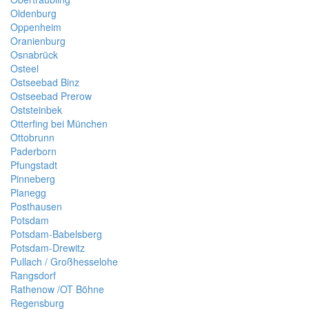
Oldenburg
Oppenheim
Oranienburg
Osnabrück
Osteel
Ostseebad Binz
Ostseebad Prerow
Oststeinbek
Otterfing bei München
Ottobrunn
Paderborn
Pfungstadt
Pinneberg
Planegg
Posthausen
Potsdam
Potsdam-Babelsberg
Potsdam-Drewitz
Pullach / Großhesselohe
Rangsdorf
Rathenow /OT Böhne
Regensburg