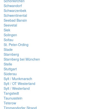
Schönkirchen
Schwandorf
Schwarzenbek
Schwentinental
Seebad Bansin
Seevetal
Siek
Solingen
Soltau
St. Peter-Ording
Stade
Starnberg
Starnberg bei München
Stelle
Stuttgart
Süderau
Sylt / Munkmarsch
Sylt / OT Westerland
Sylt / Westerland
Tangstedt
Taunusstein
Teterow
Timmendorfer Strand