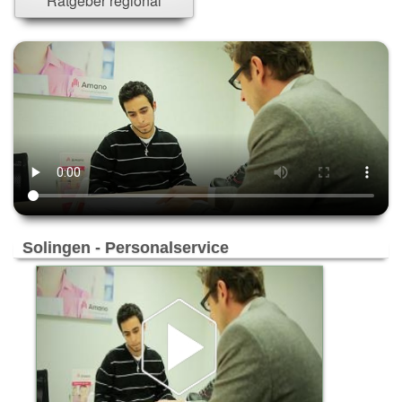
Ratgeber regional
Versicherung - u. Finanzwesen
Reisen & Touristik
Freizeit & Events
Trauern & Erinnern
Manufaktur & Handwerk
Entwicklung & Produktion
Top-Arbeitsplätze & Karriere
Spenden & Verschenken
Solingen - Personalservice