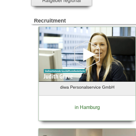
Ratgeber regional
Versicherung - u. Finanzwesen
Reisen & Touristik
Freizeit & Events
Recruitment
Trauern & Erinnern
Manufaktur & Handwerk
Entwicklung & Produktion
Top-Arbeitsplätze & Karriere
Spenden & Verschenken
diwa Personalservice GmbH
in Hamburg