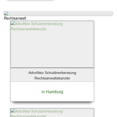
Reisen & Touristik
Freizeit & Events
Trauern & Erinnern
Rechtsanwalt
Manufaktur & Handwerk
Entwicklung & Produktion
Top-Arbeitsplätze & Karriere
Spenden & Verschenken
AdvoNeo Schuldnerberatung
Rechtsanwaltskanzlei
in Hamburg