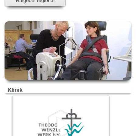
Ratgeber regional
Versicherung - u. Finanzwesen
Reisen & Touristik
Freizeit & Events
Trauern & Erinnern
Manufaktur & Handwerk
Entwicklung & Produktion
Top-Arbeitsplätze & Karriere
Spenden & Verschenken
Klinik