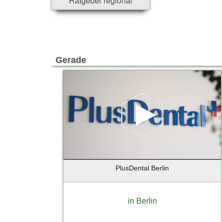
Ratgeber regional
Versicherung - u. Finanzwesen
Reisen & Touristik
Freizeit & Events
Trauern & Erinnern
Manufaktur & Handwerk
Gerade
Entwicklung & Produktion
Top-Arbeitsplätze & Karriere
Spenden & Verschenken
PlusDental Berlin
in Berlin