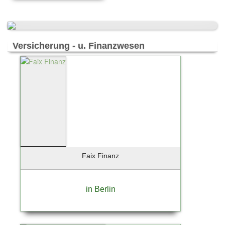
Hohen Neuendorf
Itzehoe
Moers
München
Versicherung - u. Finanzwesen
Münster
Norderstedt
Pinneberg
Regensburg
Rendsburg
Stade
Wentorf bei Hamburg
Wiesbaden
Faix Finanz
Wuppertal
in Berlin