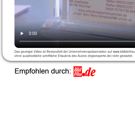
Das gezeigte Video ist Bestandteil der Unternehmenspräsentation auf
www.bildderfra
ohne ausdrückliche schriftliche Erlaubnis des Autors (regioexperte.de) nicht gestattet.