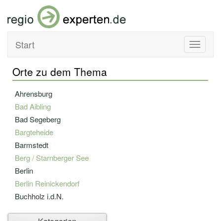
Start
Toggle
navigati
Orte zu dem Thema
Ahrensburg
Bad Aibling
Bad Segeberg
Bargteheide
Barmstedt
Berg / Starnberger See
Berlin
Berlin Reinickendorf
Buchholz i.d.N.
Düsseldorf-Hellerhof