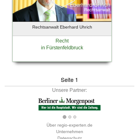
Regensburg
Rendsburg
Röhrmoos
Rechtsanwalt Eberhard Uhrich
Rüsselsheim
Starnberg
Recht
Wiesbaden
in Fürstenfeldbruck
Winsen (Luhe)
Worms
Seite 1
Unsere Partner:
Über regio-experten.de
Unternehmen
Datenschutz