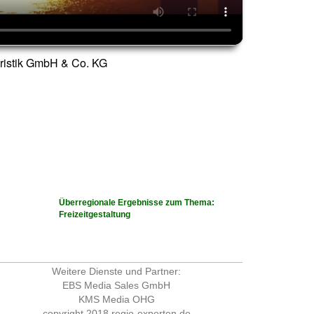
uristik GmbH & Co. KG
Überregionale Ergebnisse zum Thema:
Freizeitgestaltung
Weitere Dienste und Partner:
EBS Media Sales GmbH
KMS Media OHG
copyright 2018
regio-experten.de