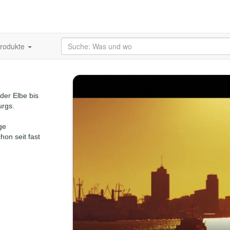
produkte
der Elbe bis
urgs.
ge
on seit fast