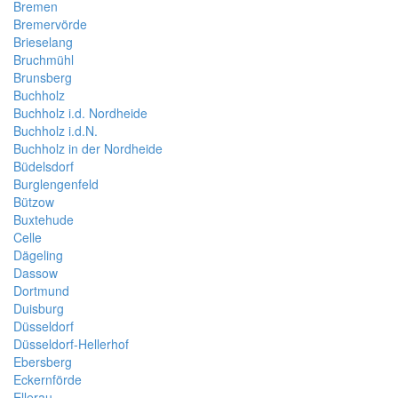
Bremen
Bremervörde
Brieselang
Bruchmühl
Brunsberg
Buchholz
Buchholz i.d. Nordheide
Buchholz i.d.N.
Buchholz in der Nordheide
Büdelsdorf
Burglengenfeld
Bützow
Buxtehude
Celle
Dägeling
Dassow
Dortmund
Duisburg
Düsseldorf
Düsseldorf-Hellerhof
Ebersberg
Eckernförde
Ellerau