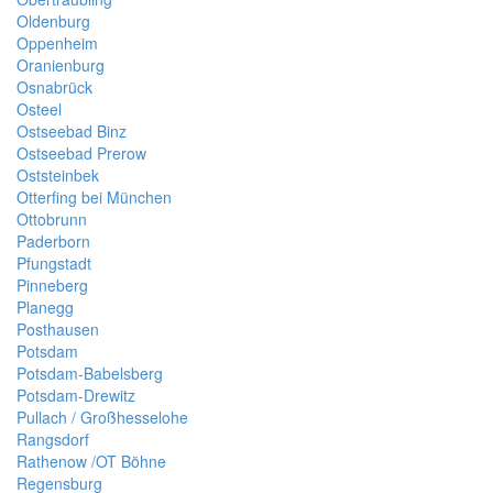
Oldenburg
Oppenheim
Oranienburg
Osnabrück
Osteel
Ostseebad Binz
Ostseebad Prerow
Oststeinbek
Otterfing bei München
Ottobrunn
Paderborn
Pfungstadt
Pinneberg
Planegg
Posthausen
Potsdam
Potsdam-Babelsberg
Potsdam-Drewitz
Pullach / Großhesselohe
Rangsdorf
Rathenow /OT Böhne
Regensburg