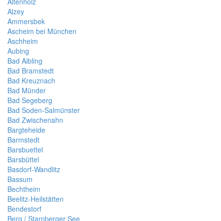
Altenholz
Alzey
Ammersbek
Ascheim bei München
Aschheim
Aubing
Bad Aibling
Bad Bramstedt
Bad Kreuznach
Bad Münder
Bad Segeberg
Bad Soden-Salmünster
Bad Zwischenahn
Bargteheide
Barmstedt
Barsbuettel
Barsbüttel
Basdorf-Wandlitz
Bassum
Bechtheim
Beelitz-Heilstätten
Bendestorf
Berg / Starnberger See