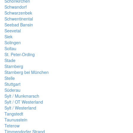
Schönkirchen
Schwandorf
Schwarzenbek
Schwentinental
Seebad Bansin
Seevetal
Siek
Solingen
Soltau
St. Peter-Ording
Stade
Starnberg
Starnberg bei München
Stelle
Stuttgart
Süderau
Sylt / Munkmarsch
Sylt / OT Westerland
Sylt / Westerland
Tangstedt
Taunusstein
Teterow
Timmendorfer Strand