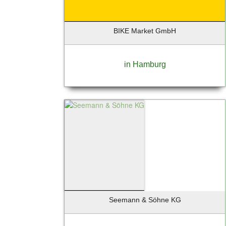
Berlin-Lichtenrade
Berlin-Mitte
BIKE Market GmbH
Berlin-Tempelhof
Berlin-Weissensee
Bernau bei Berlin OT Lobetal
in Hamburg
Bispingen
Bochum
Bokkolt - Hanredder
Bonn
Bönningstedt
Börnsen
Braak
Brandenburg an der Havel
Breiholz
Bremen
Seemann & Söhne KG
Bremervörde
Brieselang