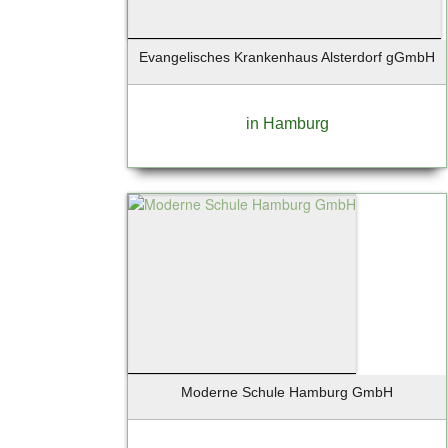
Geesthacht
Gelsenkirchen
Evangelisches Krankenhaus Alsterdorf gGmbH
Georgensgmünd
Geretsried
in Hamburg
Germering
Gießen
Glinde
Glückstadt
Gräfelfing
Grafing
Großbeeren
Großhansdorf
Grünberg
Grünwald
Hallbergmoos
Moderne Schule Hamburg GmbH
Halstenbek
Hamburg (Lokstedt)