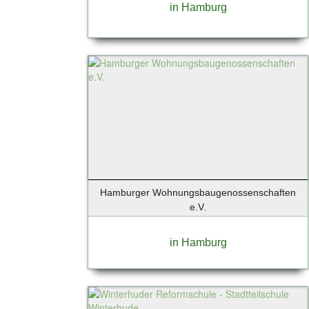
in Hamburg
Hamburg - Aumühle
Hamburg - Finkenwerder
Hamburg - Harburg
Hamburg Duvenstedt
Handorf
Hannover
Hanstedt
Hatten-Munderloh
Heidensheim
Heiligenstedten
Henningsdorf
Hamburger Wohnungsbaugenossenschaften
e.V.
Henstedt-Ulzburg
Himmelpforten
in Hamburg
Hochheim
Hochheim am Main
Hohen Neuendorf
Hohenlockstedt