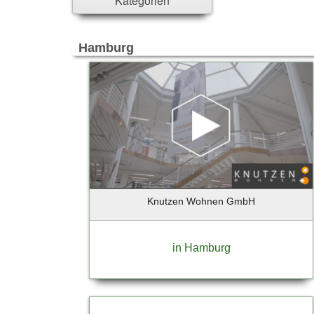
Kategorien
Ahrensburg
Ahrensfelde
Ahrensfelde/Eiche
Hamburg
Alpen-Veen
Altenholz
Alzey
Ammersbek
Ascheim bei München
Aschheim
Aubing
Bad Aibling
Bad Bramstedt
Knutzen Wohnen GmbH
Bad Kreuznach
Bad Münder
in Hamburg
Bad Segeberg
Bad Soden-Salmünster
Bad Zwischenahn
Bargteheide