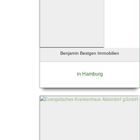
Ebersberg
Eckernförde
Ellerau
Elmshorn
Erfurt
Essen
Eyendorf
Benjamin Bestgen Immobilien
Falkensee
Flensburg
in Hamburg
Flensburg-Handewitt
Frankfurt
Frankfurt a. Main
Frankfurt am Main
Frankfurt an der Oder
Freising
Friedrichstadt
Fürstenfeldbruck
Gebietsvertretung Hamburg