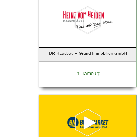
Barmstedt
Barsbuettel
Barsbüttel
Basdorf-Wandlitz
Bassum
Bechtheim
DR Hausbau + Grund Immobilien GmbH
Beelitz-Heilstätten
Bendestorf
Berg / Starnberger See
in Hamburg
Berlim
Berlin - Charlottenburg
Berlin - Prenzlauer Berg
Berlin - Tempelhof
Berlin - Tempelhof - Schöneberg
Berlin - Weißensee
Berlin Reinickendorf
Berlin-Charlottenburg