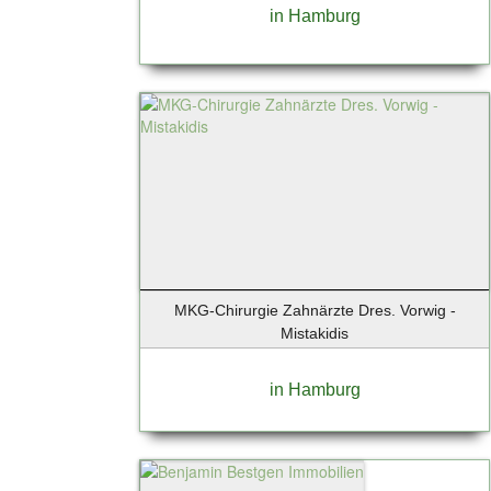
Bruchmühl
in Hamburg
Brunsberg
Buchholz
Buchholz i.d. Nordheide
Buchholz i.d.N.
Buchholz in der Nordheide
Büdelsdorf
Burglengenfeld
Bützow
Buxtehude
Celle
MKG-Chirurgie Zahnärzte Dres. Vorwig -
Dägeling
Mistakidis
Dassow
Dortmund
in Hamburg
Duisburg
Düsseldorf
Düsseldorf-Hellerhof