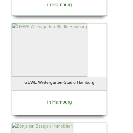
Ostseebad Prerow
in Hamburg
Oststeinbek
Otterfing bei München
Ottobrunn
Paderborn
Pfungstadt
Pinneberg
Planegg
Posthausen
Potsdam
Potsdam-Babelsberg
GEWE Wintergarten-Studio Hamburg
Potsdam-Drewitz
Pullach / Großhesselohe
in Hamburg
Rangsdorf
Rathenow /OT Böhne
Regensburg
Regenstauf