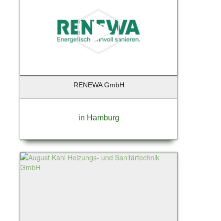
Hamburg - Aumühle
Hamburg - Finkenwerder
Hamburg - Harburg
Hamburg Duvenstedt
Handorf
Hannover
RENEWA GmbH
Hanstedt
Hatten-Munderloh
Heidensheim
in Hamburg
Heiligenstedten
Henningsdorf
Henstedt-Ulzburg
Himmelpforten
Hochheim
Hochheim am Main
Hohen Neuendorf
Hohenlockstedt