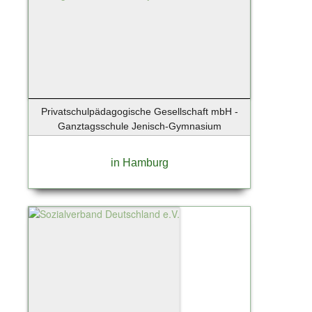
Wenningstedt
Wentorf
Wentorf bei Hamburg
Werder / Havel
Wesenberg
Westerland
Privatschulpädagogische Gesellschaft mbH -
Westerland / Sylt
Ganztagsschule Jenisch-Gymnasium
Wettenberg
Wiershop
in Hamburg
Wiesbaden
Wildau
Winsen
Winsen (Luhe)
Winsen/Luhe
Worms
Wörth an der Donau
Wuppertal