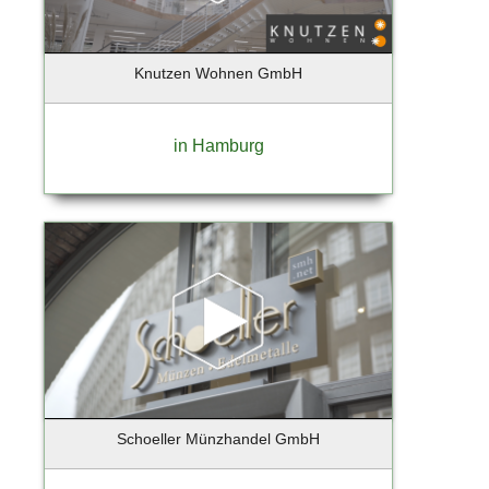
Barmstedt
Barsbuettel
Knutzen Wohnen GmbH
Barsbüttel
Basdorf-Wandlitz
Bassum
in Hamburg
Bechtheim
Beelitz-Heilstätten
Bendestorf
Berg / Starnberger See
Berlim
Berlin - Charlottenburg
Berlin - Prenzlauer Berg
Berlin - Tempelhof
Berlin - Tempelhof - Schöneberg
Berlin - Weißensee
Schoeller Münzhandel GmbH
Berlin Reinickendorf
Berlin-Charlottenburg