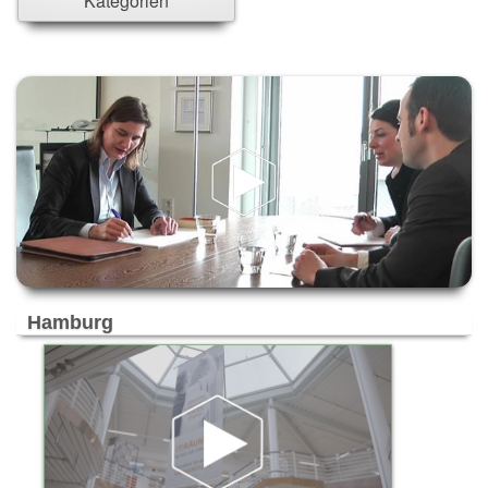
Kategorien
Ahrensburg
Ahrensfelde
Ahrensfelde/Eiche
Alpen-Veen
Altenholz
Alzey
Ammersbek
Ascheim bei München
Aschheim
Aubing
Bad Aibling
Bad Bramstedt
Hamburg
Bad Kreuznach
Bad Münder
Bad Segeberg
Bad Soden-Salmünster
Bad Zwischenahn
Bargteheide