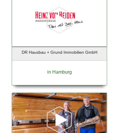
Bruchmühl
Brunsberg
Buchholz
Buchholz i.d. Nordheide
Buchholz i.d.N.
Buchholz in der Nordheide
Büdelsdorf
DR Hausbau + Grund Immobilien GmbH
Burglengenfeld
Bützow
in Hamburg
Buxtehude
Celle
Dägeling
Dassow
Dortmund
Duisburg
Düsseldorf
Düsseldorf-Hellerhof