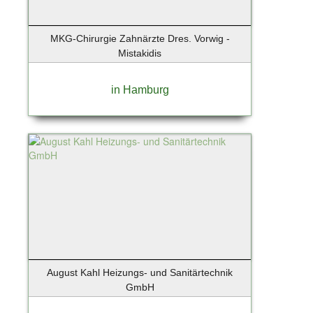
Neuenhagen
Neugraben - 22455 Niendorf
MKG-Chirurgie Zahnärzte Dres. Vorwig -
Neumünster
Mistakidis
Nieder-Olm
Niedernhause
in Hamburg
Nordddorf auf Amrum
Norderney
Norderstedt
Nürnberg
Oberschleißheim
Obertraubling
Oldenburg
Oppenheim
Oranienburg
Osnabrück
August Kahl Heizungs- und Sanitärtechnik
Osteel
GmbH
Ostseebad Binz