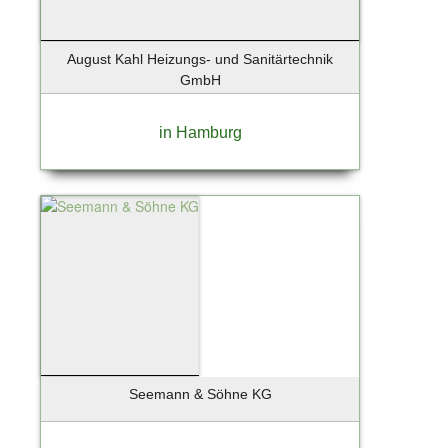
Holzkirchen
Hoppegarten
August Kahl Heizungs- und Sanitärtechnik
Horneburg
GmbH
Hörnum
Ihlienworth
in Hamburg
Ingelheim
Iserlohn
Itzehoe
Jenstedt-Ulzburg
Jesenwang
Jesteburg
Jork
Kaltenkirchen
Kampen
Kappeln
Seemann & Söhne KG
Karlsfeld
Kassel