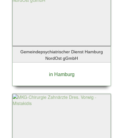
Lindau-Bodensee
List / Sylt
Löhne
Lollar
Lübeck
Luckenwalde
Lüneburg
Gemeindepsychiatrischer Dienst Hamburg
Magdeburg
NordOst gGmbH
Mannheim
Maschen
in Hamburg
Mittenwalde / Motzen
Mittenwalde OT Motzen
Moers
Moosach
Mülheim an der Ruhr
München - Isarvorstadt
Münster
Neu Wulmstorf