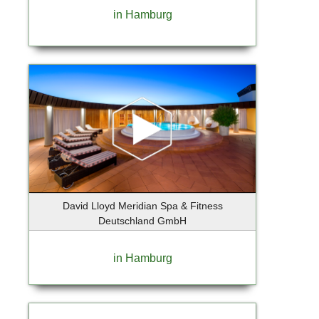
Berlin-Lichtenrade
in Hamburg
Berlin-Mitte
Berlin-Tempelhof
Berlin-Weissensee
Bernau bei Berlin OT Lobetal
Bispingen
Bochum
Bokkolt - Hanredder
Bonn
Bönningstedt
Börnsen
David Lloyd Meridian Spa & Fitness
Braak
Deutschland GmbH
Brandenburg an der Havel
Breiholz
in Hamburg
Bremen
Bremervörde
Brieselang