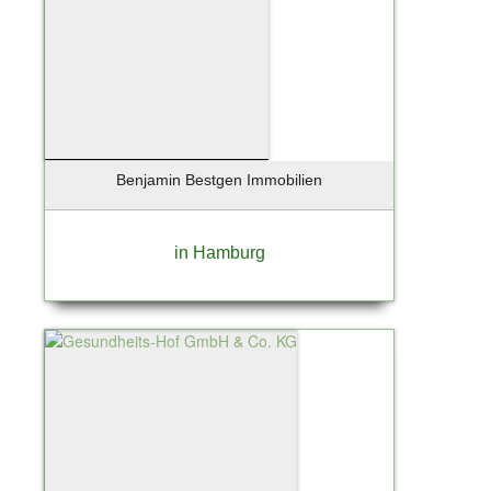
Reinbek
Rellingen
Rendsburg
Ritola
Ritterhude
Rohrlack
Röhrmoos
Benjamin Bestgen Immobilien
Rosengarten
Rosengarten Nenndorf
in Hamburg
Rotenburg / Wümme
Rüsselsheim
Sandharlanden
Sassnitz
Scharbeutz
Scharnebeck
Schenefeld
Schlemmin