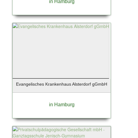
in Hamburg
Stuttgart
Süderau
Sylt / Munkmarsch
Sylt / OT Westerland
Sylt / Westerland
Tangstedt
Taunusstein
Teterow
Timmendorfer Strand
Tornesch
Evangelisches Krankenhaus Alsterdorf gGmbH
Tremsbüttel
Trittau
Uetersen
in Hamburg
Unterhaching
Wangerland - Horumersiel
Warendorf
Wedel