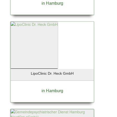
Kiedrich
in Hamburg
Kiel
Kirchheim
Klein Nordende
Kleinmachnow
Kolbermoor
Königs-Wusterhausen
Krailling
Krefeld
Kremmen OT Sommerfeld
Kummerfeld
LipoClinic Dr. Heck GmbH
Landsberg
Landshut
Leipzig
in Hamburg
Lentföhrden
Lenzen / Elbe
Leversen