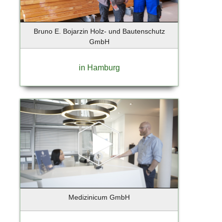
Ebersberg
Eckernförde
Ellerau
Bruno E. Bojarzin Holz- und Bautenschutz
Elmshorn
GmbH
Erfurt
Essen
in Hamburg
Eyendorf
Falkensee
Flensburg
Flensburg-Handewitt
Frankfurt
Frankfurt a. Main
Frankfurt am Main
Frankfurt an der Oder
Freising
Friedrichstadt
Medizinicum GmbH
Fürstenfeldbruck
Gebietsvertretung Hamburg