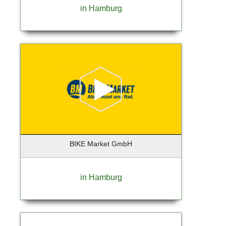
in Hamburg
Geesthacht
Gelsenkirchen
Georgensgmünd
Geretsried
Germering
Gießen
Glinde
Glückstadt
Gräfelfing
Grafing
Großbeeren
BIKE Market GmbH
Großhansdorf
Grünberg
in Hamburg
Grünwald
Hallbergmoos
Halstenbek
Hamburg (Lokstedt)