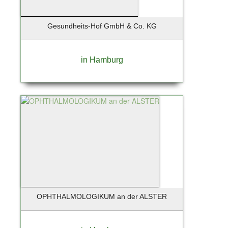
Schleswig
Schönberg
Gesundheits-Hof GmbH & Co. KG
Schönefeld
Schöneiche
Schönkirchen
in Hamburg
Schwandorf
Schwarzenbek
Schwentinental
Seebad Bansin
Seevetal
Siek
Solingen
Soltau
St. Peter-Ording
Stade
OPHTHALMOLOGIKUM an der ALSTER
Starnberg
Starnberg bei München
Stelle