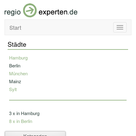
Start
Toggle
navigati
Städte
Hamburg
Berlin
München
Mainz
Sylt
3 x in Hamburg
8 x in Berlin
Ahlbeck