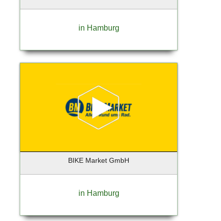
Geesthacht
Gelsenkirchen
in Hamburg
Georgensgmünd
Geretsried
Germering
Gießen
Glinde
Glückstadt
Gräfelfing
Grafing
Großbeeren
Großhansdorf
BIKE Market GmbH
Grünberg
Grünwald
Hallbergmoos
in Hamburg
Halstenbek
Hamburg (Lokstedt)