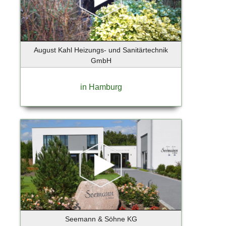
Holzkirchen
Hoppegarten
Horneburg
Hörnum
August Kahl Heizungs- und Sanitärtechnik
Ihlienworth
GmbH
Ingelheim
Iserlohn
in Hamburg
Itzehoe
Jenstedt-Ulzburg
Jesenwang
Jesteburg
Jork
Kaltenkirchen
Kampen
Kappeln
Karlsfeld
Kassel
Seemann & Söhne KG