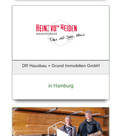
Bruchmühl
Brunsberg
Buchholz
Buchholz i.d. Nordheide
Buchholz i.d.N.
Buchholz in der Nordheide
Büdelsdorf
Burglengenfeld
Bützow
DR Hausbau + Grund Immobilien GmbH
Buxtehude
Celle
in Hamburg
Dägeling
Dassow
Dortmund
Duisburg
Düsseldorf
Düsseldorf-Hellerhof