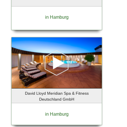
Berlin-Lichtenrade
Berlin-Mitte
in Hamburg
Berlin-Tempelhof
Berlin-Weissensee
Bernau bei Berlin OT Lobetal
Bispingen
Bochum
Bokkolt - Hanredder
Bonn
Bönningstedt
Börnsen
Braak
Brandenburg an der Havel
David Lloyd Meridian Spa & Fitness
Deutschland GmbH
Breiholz
Bremen
in Hamburg
Bremervörde
Brieselang