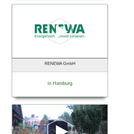
Hamburg - Aumühle
Hamburg - Finkenwerder
Hamburg - Harburg
Hamburg Duvenstedt
Handorf
Hannover
Hanstedt
Hatten-Munderloh
RENEWA GmbH
Heidensheim
Heiligenstedten
Henningsdorf
in Hamburg
Henstedt-Ulzburg
Himmelpforten
Hochheim
Hochheim am Main
Hohen Neuendorf
Hohenlockstedt