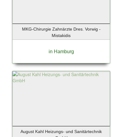
Neuenhagen
Neugraben - 22455 Niendorf
Neumünster
MKG-Chirurgie Zahnärzte Dres. Vorwig -
Nieder-Olm
Mistakidis
Niedernhause
Nordddorf auf Amrum
in Hamburg
Norderney
Norderstedt
Nürnberg
Oberschleißheim
Obertraubling
Oldenburg
Oppenheim
Oranienburg
Osnabrück
Osteel
August Kahl Heizungs- und Sanitärtechnik
Ostseebad Binz