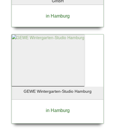
GmbH
Ostseebad Prerow
Oststeinbek
in Hamburg
Otterfing bei München
Ottobrunn
Paderborn
Pfungstadt
Pinneberg
Planegg
Posthausen
Potsdam
Potsdam-Babelsberg
Potsdam-Drewitz
GEWE Wintergarten-Studio Hamburg
Pullach / Großhesselohe
Rangsdorf
Rathenow /OT Böhne
in Hamburg
Regensburg
Regenstauf