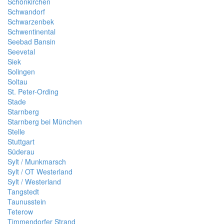
Schönkirchen
Schwandorf
Schwarzenbek
Schwentinental
Seebad Bansin
Seevetal
Siek
Solingen
Soltau
St. Peter-Ording
Stade
Starnberg
Starnberg bei München
Stelle
Stuttgart
Süderau
Sylt / Munkmarsch
Sylt / OT Westerland
Sylt / Westerland
Tangstedt
Taunusstein
Teterow
Timmendorfer Strand