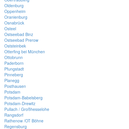
Oldenburg
Oppenheim
Oranienburg
Osnabrück
Osteel
Ostseebad Binz
Ostseebad Prerow
Oststeinbek
Otterfing bei München
Ottobrunn
Paderborn
Pfungstadt
Pinneberg
Planegg
Posthausen
Potsdam
Potsdam-Babelsberg
Potsdam-Drewitz
Pullach / Großhesselohe
Rangsdorf
Rathenow /OT Böhne
Regensburg