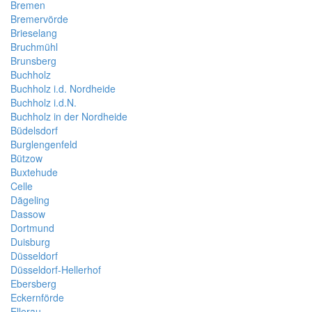
Bremen
Bremervörde
Brieselang
Bruchmühl
Brunsberg
Buchholz
Buchholz i.d. Nordheide
Buchholz i.d.N.
Buchholz in der Nordheide
Büdelsdorf
Burglengenfeld
Bützow
Buxtehude
Celle
Dägeling
Dassow
Dortmund
Duisburg
Düsseldorf
Düsseldorf-Hellerhof
Ebersberg
Eckernförde
Ellerau