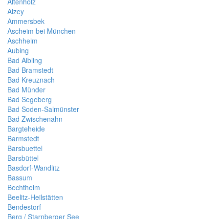
Altenholz
Alzey
Ammersbek
Ascheim bei München
Aschheim
Aubing
Bad Aibling
Bad Bramstedt
Bad Kreuznach
Bad Münder
Bad Segeberg
Bad Soden-Salmünster
Bad Zwischenahn
Bargteheide
Barmstedt
Barsbuettel
Barsbüttel
Basdorf-Wandlitz
Bassum
Bechtheim
Beelitz-Heilstätten
Bendestorf
Berg / Starnberger See