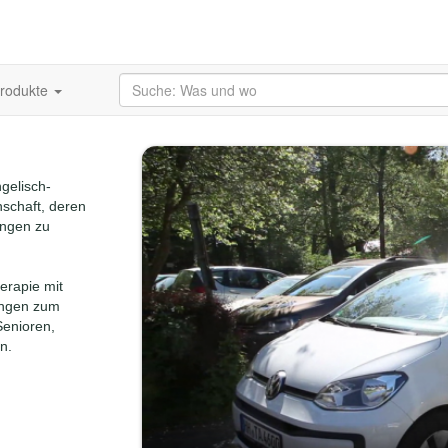
produkte
gelisch-
nschaft, deren
tungen zu
erapie mit
ungen zum
enioren,
n.